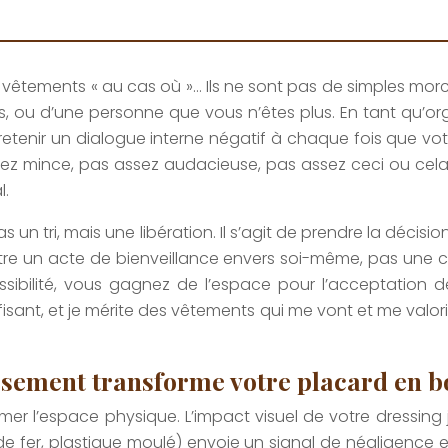
 vêtements « au cas où »… Ils ne sont pas de simples morc
ou d’une personne que vous n’êtes plus. En tant qu’orga
retenir un dialogue interne négatif à chaque fois que v
ssez mince, pas assez audacieuse, pas assez ceci ou cela.
l.
n tri, mais une libération. Il s’agit de prendre la décisi
t être un acte de bienveillance envers soi-même, pas une
ibilité, vous gagnez de l’espace pour l’acceptation d
fisant, et je mérite des vêtements qui me vont et me valoris
issement transforme votre placard en b
rmer l’espace physique. L’impact visuel de votre dressing
 de fer, plastique moulé) envoie un signal de négligence e