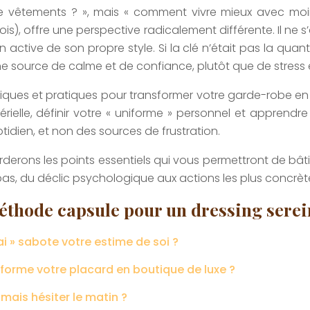
e vêtements ? », mais « comment vivre mieux avec moi
is), offre une perspective radicalement différente. Il ne s
tive de son propre style. Si la clé n’était pas la quantit
ne source de calme et de confiance, plutôt que de stress 
giques et pratiques pour transformer votre garde-robe en 
érielle, définir votre « uniforme » personnel et appren
otidien, et non des sources de frustration.
rderons les points essentiels qui vous permettront de bâ
s, du déclic psychologique aux actions les plus concrèt
éthode capsule pour un dressing serei
i » sabote votre estime de soi ?
sforme votre placard en boutique de luxe ?
mais hésiter le matin ?