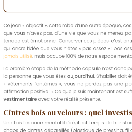
Ce jean « objectif », cette robe d’une autre époque, ces
que vous n’avez pas, d’une vie que vous ne menez pas, 
tenace est émotionnel. Conserver ces pièces, c’est ent
qui ancre l’idée que vous n’êtes « pas assez » : pas a
jamais utilisé
, mais occupe 100% de notre espace menta
La première étape de la méthode capsule n’est donc pas u
la personne que vous êtes
aujourd’hui
. S’habiller doi
« vêtements fantômes », vous ne perdez pas une poss
affirmation positive : « Ce que je suis maintenant est suf
vestimentaire
avec votre réalité présente.
Cintres bois ou velours : quel invest
Une fois l’espace mental libéré, il est temps de transfo
chaos de cintres dépareillés (plastique de pressing, fil