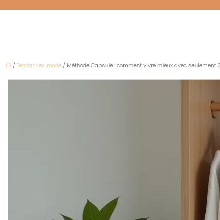
/
Tendances mode
/ Méthode Capsule : comment vivre mieux avec seulement 3