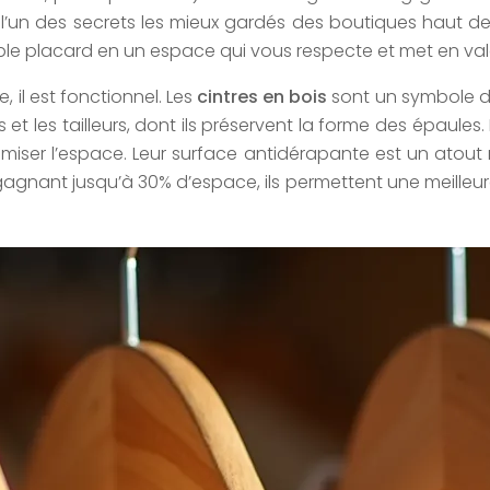
 l’un des secrets les mieux gardés des boutiques haut de 
ple placard en un espace qui vous respecte et met en val
, il est fonctionnel. Les
cintres en bois
sont un symbole de 
t les tailleurs, dont ils préservent la forme des épaules.
ximiser l’espace. Leur surface antidérapante est un atout 
En gagnant jusqu’à 30% d’espace, ils permettent une meille